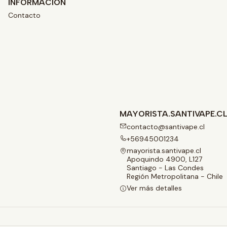
INFORMACIÓN
Contacto
MAYORISTA.SANTIVAPE.C
contacto@santivape.cl
+56945001234
mayorista.santivape.cl
Apoquindo 4900, L127
Santiago - Las Condes
Región Metropolitana - Chile
Ver más detalles