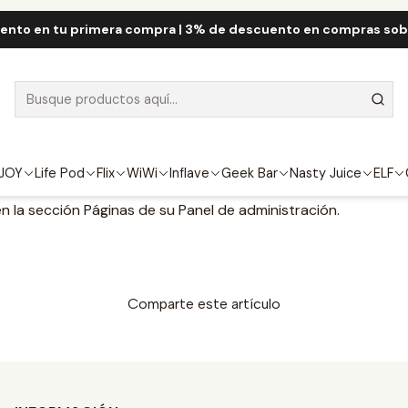
Inicio
Blog
Entrada del Blog
ento en tu primera compra | 3% de descuento en compras so
Entrada del Blog
ón de blog.
JOY
Life Pod
Flix
WiWi
Inflave
Geek Bar
Nasty Juice
ELF
en la sección Páginas de su Panel de administración.
Comparte este artículo