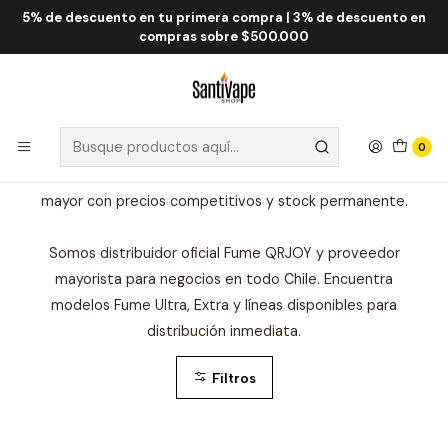
5% de descuento en tu primera compra | 3% de descuento en
Inicio
Fume QRJOY
compras sobre $500.000
Fume QRJOY
Fume QRJOY por mayor en Chile con distribución oficial
Santivape. Ofrecemos vape desechables Fume originales
0
para tiendas y negocios que buscan comprar Fume al por
mayor con precios competitivos y stock permanente.
Somos distribuidor oficial Fume QRJOY y proveedor
mayorista para negocios en todo Chile. Encuentra
modelos Fume Ultra, Extra y líneas disponibles para
distribución inmediata.
Filtros