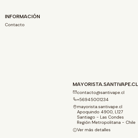
INFORMACIÓN
Contacto
MAYORISTA.SANTIVAPE.C
contacto@santivape.cl
+56945001234
mayorista.santivape.cl
Apoquindo 4900, L127
Santiago - Las Condes
Región Metropolitana - Chile
Ver más detalles