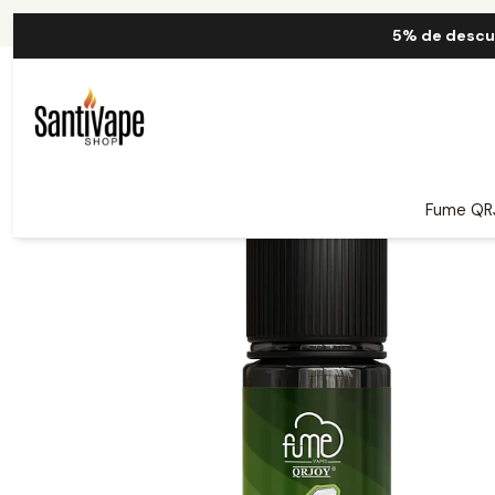
5% de descu
Fume QR