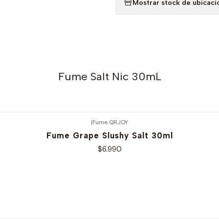
Mostrar stock de ubicaci
Fume Salt Nic 30mL
|
Fume QRJOY
Fume Grape Slushy Salt 30ml
$6.990
Ver opciones