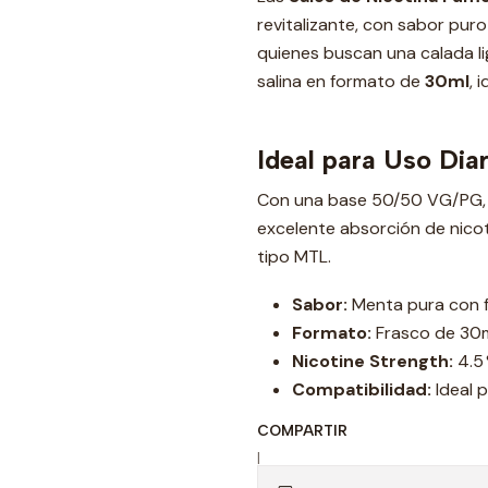
revitalizante, con sabor puro
quienes buscan una calada li
salina en formato de
30ml
, 
Ideal para Uso Dia
Con una base 50/50 VG/PG, e
excelente absorción de nicot
tipo MTL.
Sabor:
Menta pura con f
Formato:
Frasco de 30m
Nicotine Strength:
4.5 
Compatibilidad:
Ideal 
COMPARTIR
|