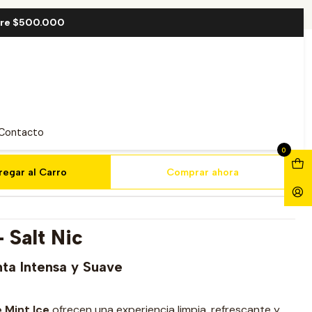
l
bre $500.000
 Salt 30ml
Contacto
0
regar al Carro
Comprar ahora
 Salt Nic
ta Intensa y Suave
 Mint Ice
ofrecen una experiencia limpia, refrescante y