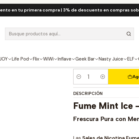
Inicio
Fume QRJOY
Fume Salt Nic 30mL
Fume Mint ICE Salt 30m
ento en tu primera compra | 3% de descuento en compras so
Fume Mint ICE
FUERZA
4.5%
JOY
Life Pod
Flix
WiWi
Inflave
Geek Bar
Nasty Juice
ELF
Ag
Cantidad
DESCRIPCIÓN
Fume Mint Ice –
Frescura Pura con Men
Las
Sales de Nicotina Fume