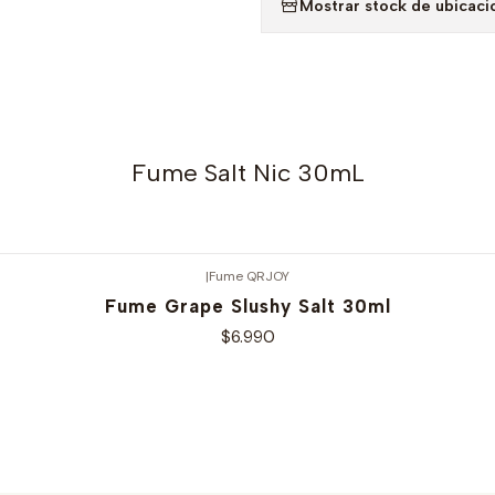
Mostrar stock de ubicaci
Fume Salt Nic 30mL
|
Fume QRJOY
Fume Grape Slushy Salt 30ml
$6.990
Ver opciones