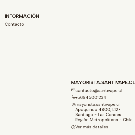
INFORMACIÓN
Contacto
MAYORISTA.SANTIVAPE.C
contacto@santivape.cl
+56945001234
mayorista.santivape.cl
Apoquindo 4900, L127
Santiago - Las Condes
Región Metropolitana - Chile
Ver más detalles