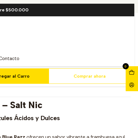
l
bre $500.000
z Salt 30ml
Contacto
0
regar al Carro
Comprar ahora
– Salt Nic
zules Ácidos y Dulces
 Blue Razz
ofrecen un sabor vibrante a frambuesa azul,