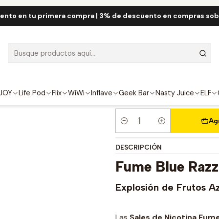
nicio
Fume QRJOY
Fume Salt Nic 30mL
Fume Blue Razz Salt 30m
ento en tu primera compra | 3% de descuento en compras so
Fume Blue Raz
FUERZA
4.5%
JOY
Life Pod
Flix
WiWi
Inflave
Geek Bar
Nasty Juice
ELF
Ag
Cantidad
DESCRIPCIÓN
Fume Blue Razz 
Explosión de Frutos A
Las
Sales de Nicotina Fume