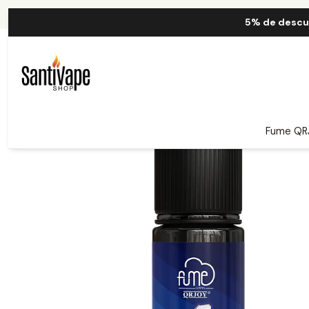
I
5% de descu
Fume QR