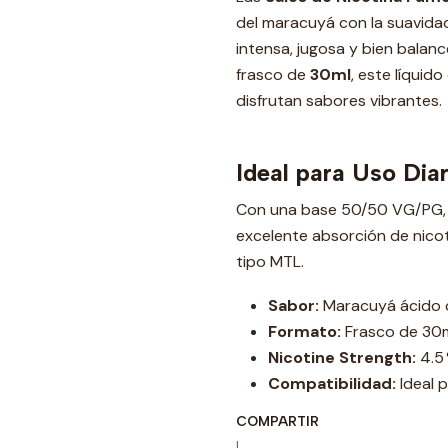
del maracuyá con la suavida
intensa, jugosa y bien bala
frasco de
30ml
, este líquid
disfrutan sabores vibrantes.
Ideal para Uso Dia
Con una base 50/50 VG/PG, e
excelente absorción de nicot
tipo MTL.
Sabor:
Maracuyá ácido c
Formato:
Frasco de 30m
Nicotine Strength:
4.5 
Compatibilidad:
Ideal 
COMPARTIR
|