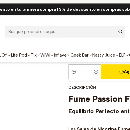
Fume QRJOY
Fume Salt Nic 30mL
Fume Passion Fruit Mango Sa
ento en tu primera compra | 3% de descuento en compras so
Fume Passion 
FUERZA
4.5%
JOY
Life Pod
Flix
WiWi
Inflave
Geek Bar
Nasty Juice
ELF
Ag
Cantidad
DESCRIPCIÓN
Fume Passion F
Equilibrio Perfecto e
Las
Sales de Nicotina Fume