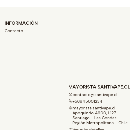
INFORMACIÓN
Contacto
MAYORISTA.SANTIVAPE.C
contacto@santivape.cl
+56945001234
mayorista.santivape.cl
Apoquindo 4900, L127
Santiago - Las Condes
Región Metropolitana - Chile
Ver más detalles