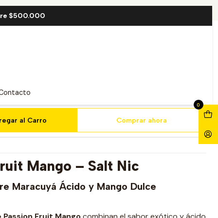
lt 30ml
bre $500.000
Fruit Mango Salt 30ml
Contacto
0
regar al Carro
Comprar ahora
ruit Mango – Salt Nic
ntre Maracuyá Ácido y Mango Dulce
 Passion Fruit Mango
combinan el sabor exótico y ácido