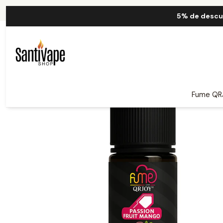
Inicio
5% de descu
Fume QR