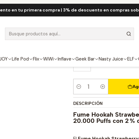
JOY
Fume Hookah 20.000 Puff
Fume Hookah Strawberry Waterm
ento en tu primera compra | 3% de descuento en compras so
Fume Hookah 
20000 Puff
FUERZA
JOY
Life Pod
Flix
WiWi
Inflave
Geek Bar
Nasty Juice
ELF
2%
Ag
Cantidad
DESCRIPCIÓN
Fume Hookah Strawbe
20.000 Puffs con 2 % 
El
Fume Hookah Strawberry