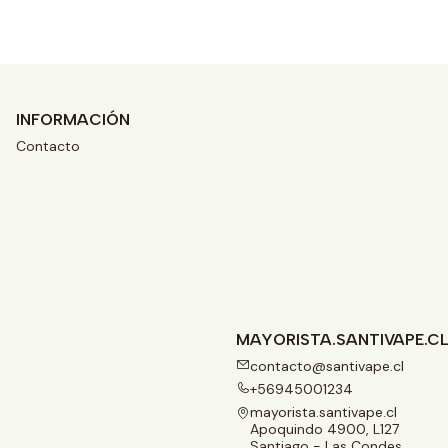
INFORMACIÓN
Contacto
MAYORISTA.SANTIVAPE.C
contacto@santivape.cl
+56945001234
mayorista.santivape.cl
Apoquindo 4900, L127
Santiago - Las Condes