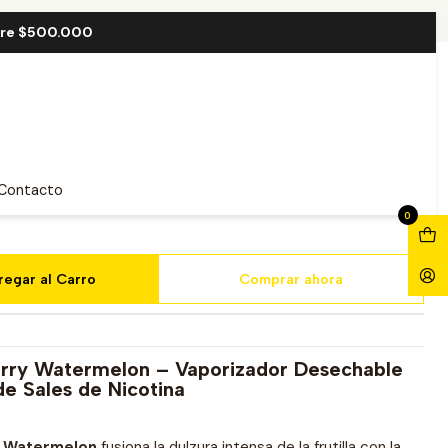
elon 20000 Puff
bre $500.000
Strawberry Watermelon
Contacto
0
regar al Carro
Comprar ahora
rry Watermelon – Vaporizador Desechable
de Sales de Nicotina
 Watermelon
fusiona la dulzura intensa de la frutilla con la