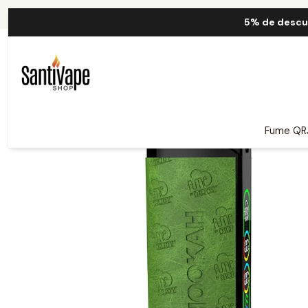
Inicio
Fume QR
5% de descu
Fume QR