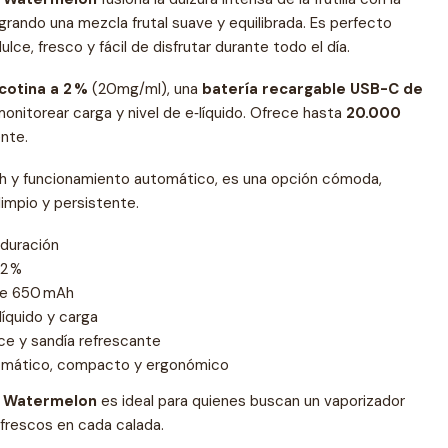
ogrando una mezcla frutal suave y equilibrada. Es perfecto
lce, fresco y fácil de disfrutar durante todo el día.
cotina a 2 %
(20mg/ml), una
batería recargable USB-C de
monitorear carga y nivel de e‑líquido. Ofrece hasta
20.000
nte.
ah y funcionamiento automático, es una opción cómoda,
limpio y persistente.
 duración
 2 %
de 650 mAh
líquido y carga
lce y sandía refrescante
tomático, compacto y ergonómico
 Watermelon
es ideal para quienes buscan un vaporizador
 frescos en cada calada.