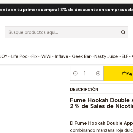
e QRJOY
Fume Hookah 20.000 Puff
Fume Hookah Double Apple 
ento en tu primera compra | 3% de descuento en compras so
Fume Hookah 
FUERZA
2%
JOY
Life Pod
Flix
WiWi
Inflave
Geek Bar
Nasty Juice
ELF
Ag
Cantidad
DESCRIPCIÓN
Fume Hookah Double A
2 % de Sales de Nicoti
El
Fume Hookah Double App
combinando manzana roja dulc