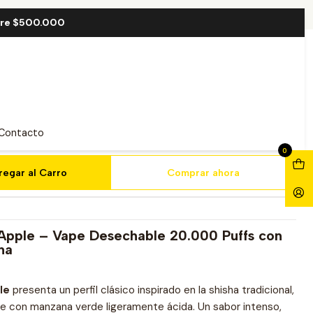
20000 Puff
bre $500.000
Double Apple 20000 Puff
Contacto
0
regar al Carro
Comprar ahora
pple – Vape Desechable 20.000 Puffs con
na
le
presenta un perfil clásico inspirado en la shisha tradicional,
e con manzana verde ligeramente ácida. Un sabor intenso,