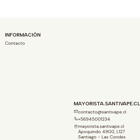
INFORMACIÓN
Contacto
MAYORISTA.SANTIVAPE.C
contacto@santivape.cl
+56945001234
mayorista.santivape.cl
Apoquindo 4900, L127
Santiago - Las Condes