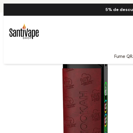
Inicio
Fum
5% de descu
Fume QR