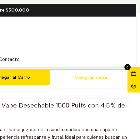
Puff
bre $500.000
sh ICE 1500 Puff
Contacto
0
regar al Carro
Comprar ahora
 Vape Desechable 1500 Puffs con 4.5 % de
a el sabor jugoso de la sandía madura con una capa de
periencia refrescante y frutal. Ideal para quienes buscan un