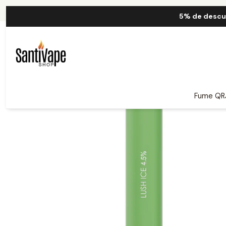
Inic
5% de descu
Fume QR