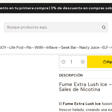
io
Fume QRJOY
Fume Extra 1.500 Puff
Fume Extra Lush ICE 1500 
ento en tu primera compra | 3% de descuento en compras so
Fume Extra Lu
FUERZA
4.5%
JOY
Life Pod
Flix
WiWi
Inflave
Geek Bar
Nasty Juice
ELF
Ag
Cantidad
DESCRIPCIÓN
Fume Extra Lush Ice –
Sales de Nicotina
El
Fume Extra Lush Ice
fusion
frescor helado, creando una ex