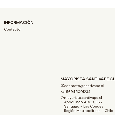
INFORMACIÓN
Contacto
MAYORISTA.SANTIVAPE.C
contacto@santivape.cl
+56945001234
mayorista.santivape.cl
Apoquindo 4900, L127
Santiago - Las Condes
Región Metropolitana - Chile