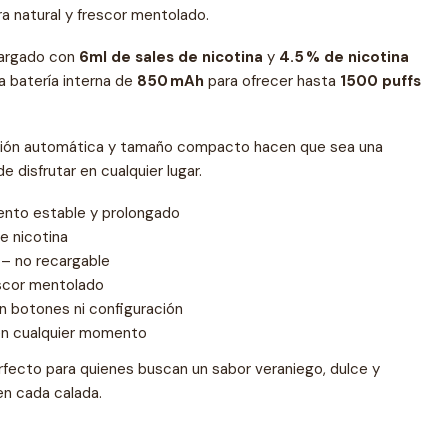
ra natural y frescor mentolado.
cargado con
6ml de sales de nicotina
y
4.5 % de nicotina
a batería interna de
850 mAh
para ofrecer hasta
1500 puffs
ación automática y tamaño compacto hacen que sea una
de disfrutar en cualquier lugar.
ento estable y prolongado
e nicotina
 – no recargable
escor mentolado
n botones ni configuración
 en cualquier momento
fecto para quienes buscan un sabor veraniego, dulce y
en cada calada.