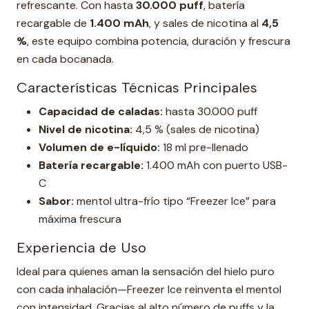
refrescante. Con hasta
30.000 puff
, batería
recargable de
1.400 mAh
, y sales de nicotina al
4,5
%
, este equipo combina potencia, duración y frescura
en cada bocanada.
Características Técnicas Principales
Capacidad de caladas:
hasta 30.000 puff
Nivel de nicotina:
4,5 % (sales de nicotina)
Volumen de e-líquido:
18 ml pre-llenado
Batería recargable:
1.400 mAh con puerto USB-
C
Sabor:
mentol ultra-frío tipo “Freezer Ice” para
máxima frescura
Experiencia de Uso
Ideal para quienes aman la sensación del hielo puro
con cada inhalación—Freezer Ice reinventa el mentol
con intensidad. Gracias al alto número de puffs y la