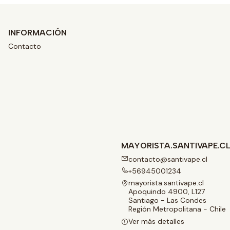
INFORMACIÓN
Contacto
MAYORISTA.SANTIVAPE.C
contacto@santivape.cl
+56945001234
mayorista.santivape.cl
Apoquindo 4900, L127
Santiago - Las Condes
Región Metropolitana - Chile
Ver más detalles