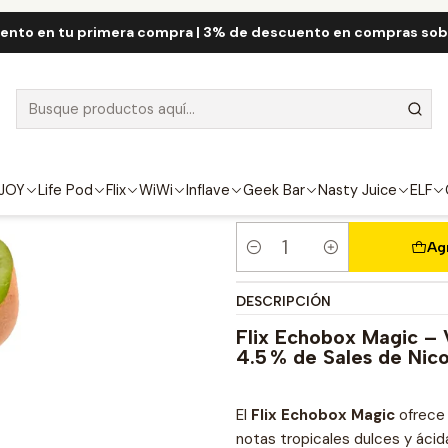
Inicio
Flix
Flix Echobox 12.000 Puff
Flix Echobox Magic 12000 Puf
ento en tu primera compra | 3% de descuento en compras so
Flix Echobox 
FUERZA
4.5%
JOY
Life Pod
Flix
WiWi
Inflave
Geek Bar
Nasty Juice
ELF
Ag
Cantidad
DESCRIPCIÓN
Flix Echobox Magic – 
4.5 % de Sales de Nico
El
Flix Echobox Magic
ofrece 
notas tropicales dulces y ácid