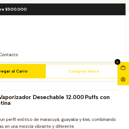
f
bre $500.000
Magic 12000 Puff
Contacto
0
regar al Carro
Comprar ahora
Vaporizador Desechable 12.000 Puffs con
tina
un perfil exótico de maracuyá, guayaba y kiwi, combinando
as en una mezcla vibrante y diferente.