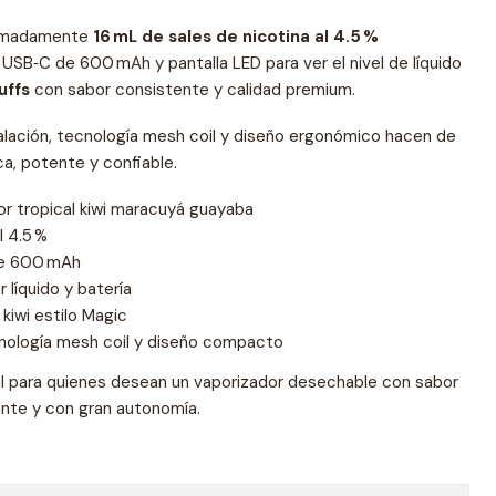
oximadamente
16 mL de sales de nicotina al 4.5 %
 USB‑C de 600 mAh y pantalla LED para ver el nivel de líquido
uffs
con sabor consistente y calidad premium.
alación, tecnología mesh coil y diseño ergonómico hacen de
a, potente y confiable.
or tropical kiwi maracuyá guayaba
l 4.5 %
de 600 mAh
 líquido y batería
kiwi estilo Magic
nología mesh coil y diseño compacto
l para quienes desean un vaporizador desechable con sabor
rante y con gran autonomía.