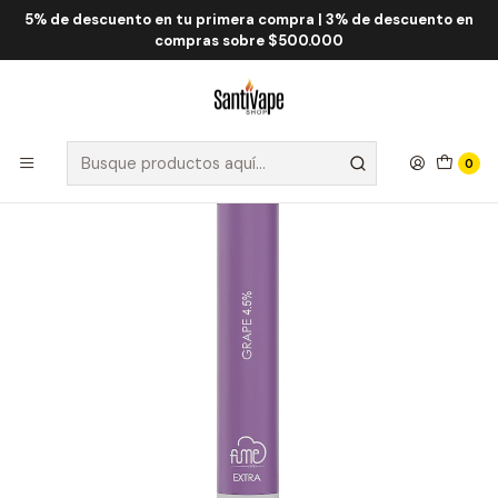
5% de descuento en tu primera compra | 3% de descuento en
Inicio
Fume QRJOY
Fume Extra 1.500 Puff
Fume Extra Grape 1500 Puff
compras sobre $500.000
0