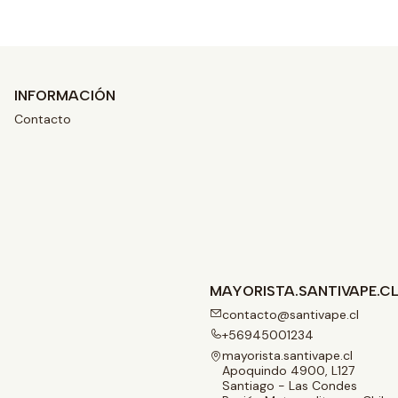
INFORMACIÓN
Contacto
MAYORISTA.SANTIVAPE.C
contacto@santivape.cl
+56945001234
mayorista.santivape.cl
Apoquindo 4900, L127
Santiago - Las Condes