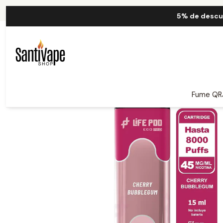
Inicio
Life Pod
5% de descu
Fume QR