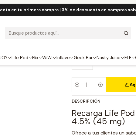
Life Pod Eco Cartridge 8.000 Puff
Life Pod Cartridge Cherry Bub
ento en tu primera compra | 3% de descuento en compras so
Life Pod Cart
Puff
FUERZA
JOY
Life Pod
Flix
WiWi
Inflave
Geek Bar
Nasty Juice
ELF
4.5%
Ag
Cantidad
DESCRIPCIÓN
Recarga Life Po
4.5% (45 mg)
Ofrece a tus clientes un sab