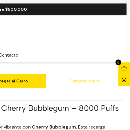
blegum 8000 Puff
bre $500.000
ridge Cherry Bubblegum 8000
Contacto
0
regar al Carro
Comprar ahora
d Cherry Bubblegum – 8000 Puffs
or vibrante con
Cherry Bubblegum
. Esta recarga