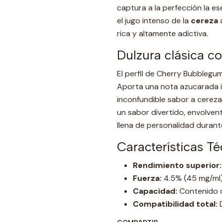
captura a la perfección la es
el jugo intenso de la
cereza
a
rica y altamente adictiva.
Dulzura clásica con
El perfil de Cherry Bubblegu
Aporta una nota azucarada idé
inconfundible sabor a cereza
un sabor divertido, envolve
llena de personalidad durante
Características T
Rendimiento superior:
Fuerza:
4.5% (45 mg/ml)
Capacidad:
Contenido de
Compatibilidad total:
D