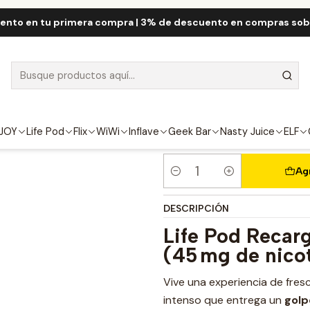
 Pod
Life Pod Eco Cartridge 8.000 Puff
Life Pod Cartridge Mentho
ento en tu primera compra | 3% de descuento en compras so
Life Pod Cartr
FUERZA
4.5%
JOY
Life Pod
Flix
WiWi
Inflave
Geek Bar
Nasty Juice
ELF
Ag
Cantidad
DESCRIPCIÓN
Life Pod Recar
(45 mg de nico
Vive una experiencia de fre
intenso que entrega un
golp