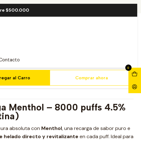
l 8000 Puff
bre $500.000
idge Menthol 8000 Puff
Contacto
0
regar al Carro
Comprar ahora
ga Menthol – 8000 puffs 4.5%
tina)
scura absoluta con
Menthol
, una recarga de sabor puro e
e helado directo y revitalizante
en cada puff. Ideal para