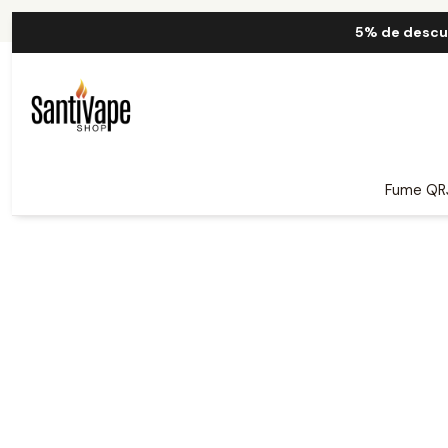
Inicio
Life
5% de descu
Fume QR