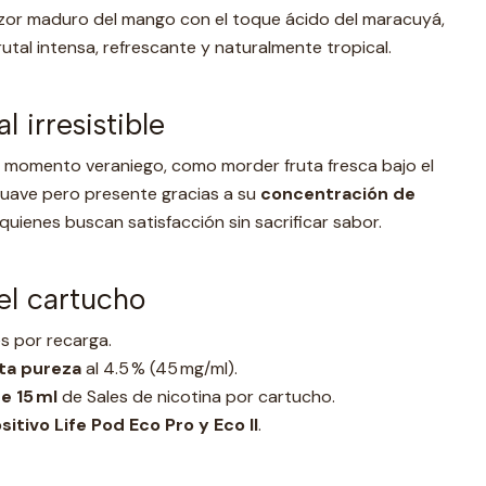
ulzor maduro del mango con el toque ácido del maracuyá,
utal intensa, refrescante y naturalmente tropical.
l irresistible
n momento veraniego, como morder fruta fresca bajo el
 suave pero presente gracias a su
concentración de
a quienes buscan satisfacción sin sacrificar sabor.
el cartucho
s por recarga.
lta pureza
al 4.5 % (45 mg/ml).
e 15 ml
de Sales de nicotina por cartucho.
sitivo Life Pod Eco Pro y Eco II
.