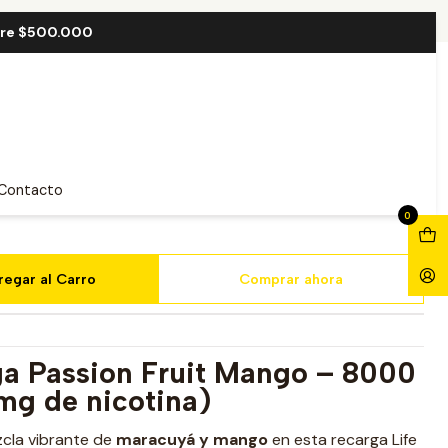
t Mango 8000 Puff
bre $500.000
idge Passion Fruit Mango
Contacto
0
regar al Carro
Comprar ahora
ga Passion Fruit Mango – 8000
mg de nicotina)
zcla vibrante de
maracuyá y mango
en esta recarga Life