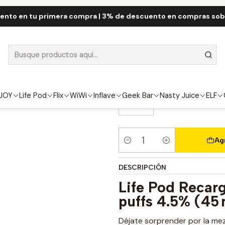
Life Pod Eco Cartridge 8.000 Puff
Life Pod Cartridge Passion Frui
ento en tu primera compra | 3% de descuento en compras so
Life Pod Cartr
8000 Puff
FUERZA
JOY
Life Pod
Flix
WiWi
Inflave
Geek Bar
Nasty Juice
ELF
4.5%
Ag
Cantidad
DESCRIPCIÓN
Life Pod Recar
puffs 4.5% (45 
Déjate sorprender por la me