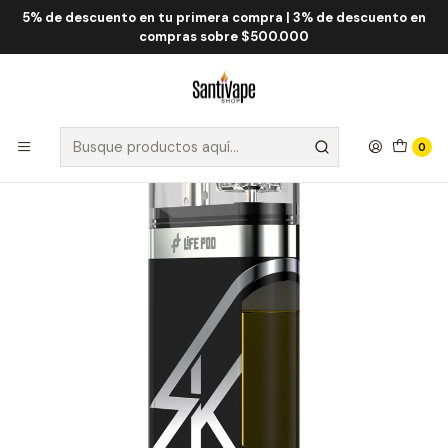
5% de descuento en tu primera compra | 3% de descuento en
Inicio
Life Pod
Life Pod SK 10.000 Puff
Life Pod SK Clear 10.000 Puff
compras sobre $500.000
0