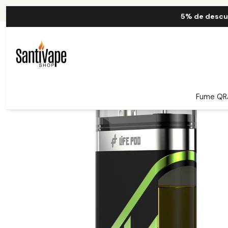
Inicio
5% de descu
Fume QR