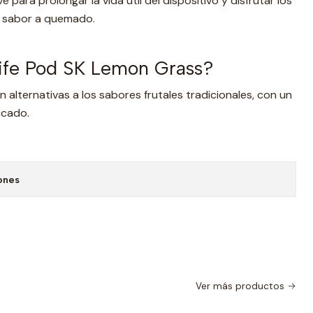
 para prolongar la vida útil del dispositivo y disfrutar los
 sabor a quemado.
Life Pod SK Lemon Grass?
 alternativas a los sabores frutales tradicionales, con un
icado.
ones
Ver más productos