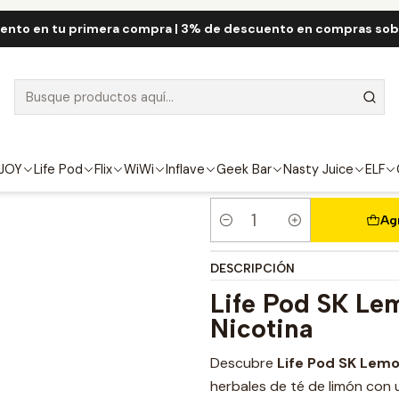
Life Pod
Life Pod SK 10.000 Puff
Life Pod SK Lemon Grass 10.000
ento en tu primera compra | 3% de descuento en compras so
Life Pod SK L
FUERZA
4.5%
JOY
Life Pod
Flix
WiWi
Inflave
Geek Bar
Nasty Juice
ELF
Ag
Cantidad
DESCRIPCIÓN
Life Pod SK Le
Nicotina
Descubre
Life Pod SK Lem
herbales de té de limón con 