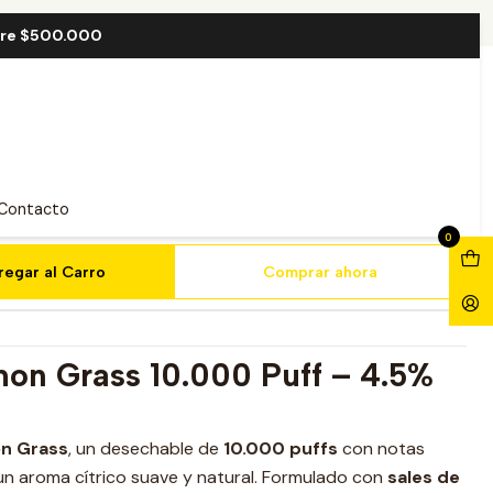
 Puff
bre $500.000
emon Grass 10.000 Puff
Contacto
0
regar al Carro
Comprar ahora
mon Grass 10.000 Puff – 4.5%
on Grass
, un desechable de
10.000 puffs
con notas
un aroma cítrico suave y natural. Formulado con
sales de