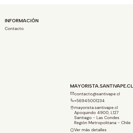
INFORMACIÓN
Contacto
MAYORISTA.SANTIVAPE.C
contacto@santivape.cl
+56945001234
mayorista.santivape.cl
Apoquindo 4900, L127
Santiago - Las Condes
Región Metropolitana - Chile
Ver más detalles