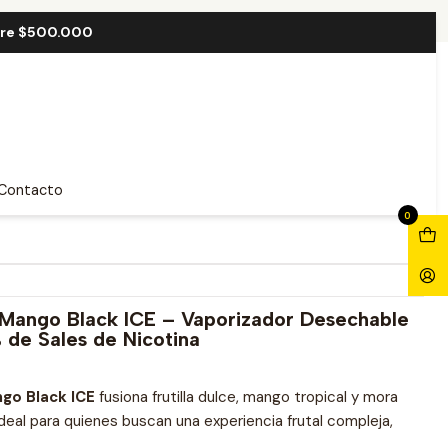
32000 Puff
bre $500.000
awberry Mango Black ICE
Contacto
0
 Mango Black ICE – Vaporizador Desechable
 de Sales de Nicotina
go Black ICE
fusiona frutilla dulce, mango tropical y mora
Ideal para quienes buscan una experiencia frutal compleja,