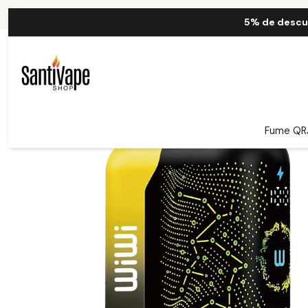
Inicio
Wi
5% de descu
Fume QR