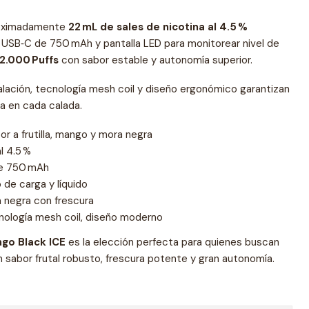
proximadamente
22 mL de sales de nicotina al 4.5 %
e USB‑C de 750 mAh y pantalla LED para monitorear nivel de
2.000 Puffs
con sabor estable y autonomía superior.
alación, tecnología mesh coil y diseño ergonómico garantizan
a en cada calada.
r a frutilla, mango y mora negra
l 4.5 %
de 750 mAh
 de carga y líquido
a negra con frescura
nología mesh coil, diseño moderno
go Black ICE
es la elección perfecta para quienes buscan
 sabor frutal robusto, frescura potente y gran autonomía.