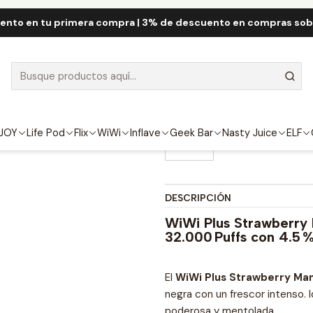
Wi
WiWi Plus 32.000 Puff
WiWi Plus Strawberry Mango Black ICE 
ento en tu primera compra | 3% de descuento en compras so
WiWi Plus Str
32000 Puff
FUERZA
JOY
Life Pod
Flix
WiWi
Inflave
Geek Bar
Nasty Juice
ELF
4.5%
DESCRIPCIÓN
WiWi Plus Strawberry
32.000 Puffs con 4.5 %
El
WiWi Plus Strawberry Man
negra con un frescor intenso. 
poderosa y mentolada.