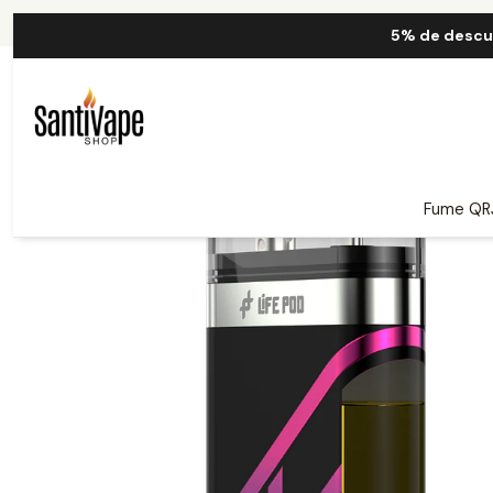
Ini
5% de descu
Fume QR