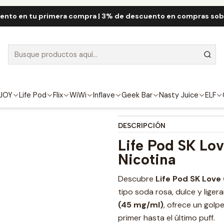
cio
Life Pod
Life Pod SK 10.000 Puff
Life Pod SK Love 66 10.000 P
ento en tu primera compra | 3% de descuento en compras so
Life Pod SK Lo
FUERZA
4.5%
JOY
Life Pod
Flix
WiWi
Inflave
Geek Bar
Nasty Juice
ELF
DESCRIPCIÓN
Life Pod SK Lov
Nicotina
Descubre
Life Pod SK Love
tipo soda rosa, dulce y lige
(45 mg/ml)
, ofrece un golp
primer hasta el último puff.