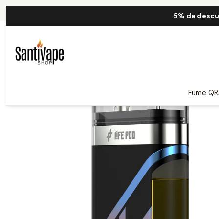
Inicio
5% de descu
Fume QR