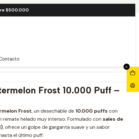
000 Puff
bre $500.000
termelon Frost 10.000 Puff
Contacto
0
termelon Frost 10.000 Puff –
rmelon Frost
, un desechable de
10.000 puffs
con
un remate helado muy intenso. Formulado con
sales de
l)
, ofrece un golpe de garganta suave y un sabor
asta el último puff.