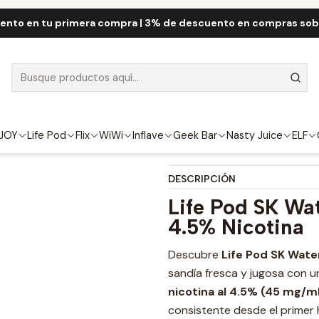
Life Pod
Life Pod SK 10.000 Puff
Life Pod SK Watermelon Frost 10.
ento en tu primera compra | 3% de descuento en compras so
Life Pod SK Wa
FUERZA
4.5%
JOY
Life Pod
Flix
WiWi
Inflave
Geek Bar
Nasty Juice
ELF
DESCRIPCIÓN
Life Pod SK Wa
4.5% Nicotina
Descubre
Life Pod SK Wate
sandía fresca y jugosa con 
nicotina al 4.5% (45 mg/m
consistente desde el primer h