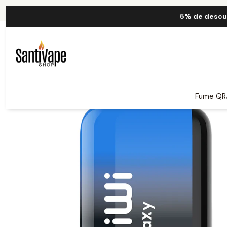
Ini
5% de descu
Fume QR