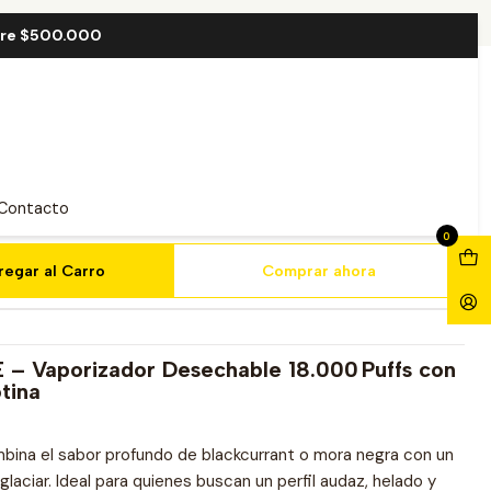
uff
bre $500.000
lack ICE 18000 Puff
Contacto
0
regar al Carro
Comprar ahora
 – Vaporizador Desechable 18.000 Puffs con
tina
ina el sabor profundo de blackcurrant o mora negra con un
laciar. Ideal para quienes buscan un perfil audaz, helado y