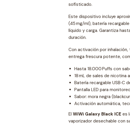
sofisticado.
Este dispositivo incluye apr
(45 mg/ml), batería recargabl
líquido y carga. Garantiza has
duración.
Con activación por inhalación
entrega frescura potente, como
Hasta 18.000 Puffs con sab
18 mL de sales de nicotina a
Batería recargable USB‑C 
Pantalla LED para monitoreo
Sabor: mora negra (blackcur
Activación automática, tecn
El
WiWi Galaxy Black ICE
es l
vaporizador desechable con s