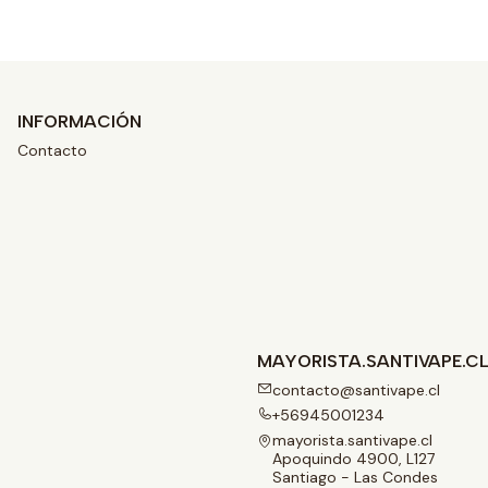
INFORMACIÓN
Contacto
MAYORISTA.SANTIVAPE.C
contacto@santivape.cl
+56945001234
mayorista.santivape.cl
Apoquindo 4900, L127
Santiago - Las Condes