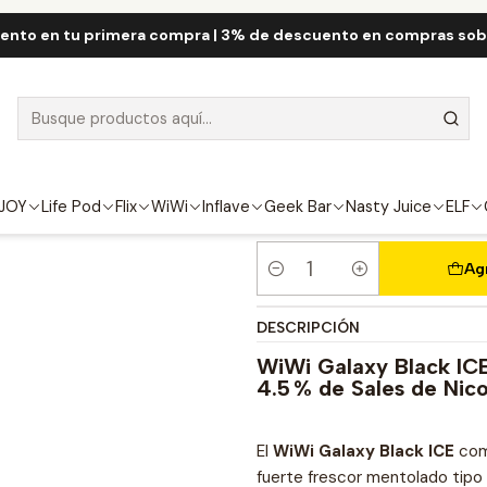
cio
WiWi
WiWi Galaxy 18.000 Puff
WiWi Galaxy Black ICE 18000 P
ento en tu primera compra | 3% de descuento en compras so
WiWi Galaxy B
FUERZA
4.5%
JOY
Life Pod
Flix
WiWi
Inflave
Geek Bar
Nasty Juice
ELF
Ag
Cantidad
DESCRIPCIÓN
WiWi Galaxy Black ICE
4.5 % de Sales de Nico
El
WiWi Galaxy Black ICE
comb
fuerte frescor mentolado tipo g