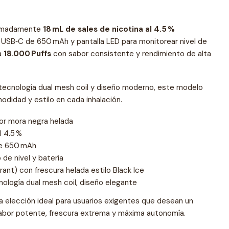
oximadamente
18 mL de sales de nicotina al 4.5 %
e USB‑C de 650 mAh y pantalla LED para monitorear nivel de
ta
18.000 Puffs
con sabor consistente y rendimiento de alta
, tecnología dual mesh coil y diseño moderno, este modelo
didad y estilo en cada inhalación.
or mora negra helada
l 4.5 %
de 650 mAh
 de nivel y batería
rant) con frescura helada estilo Black Ice
ología dual mesh coil, diseño elegante
a elección ideal para usuarios exigentes que desean un
abor potente, frescura extrema y máxima autonomía.